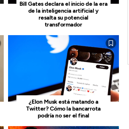
Bill Gates declara el inicio de la era
de la inteligencia artificial y
resalta su potencial
transformador
¿Elon Musk está matando a
Twitter? Cómo la bancarrota
podría no ser el final