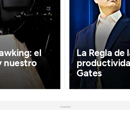
awking: el
La Regla de l
y nuestro
productivida
Gates
- Anuncio -