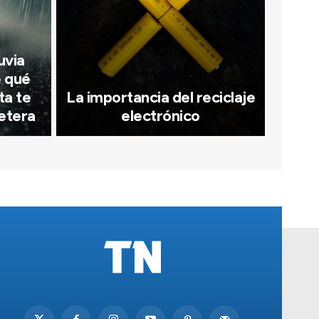
uvia
 qué
ta te
La importancia del reciclaje
retera
electrónico