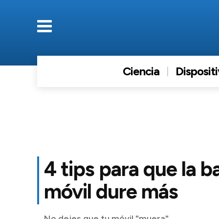
Ciencia
Disposit
4 tips para que la b
móvil dure más
No dejes que tu móvil "muera".