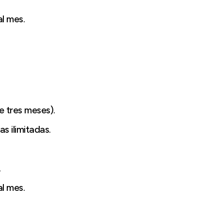
al mes.
 tres meses).
s ilimitadas.
.
al mes.