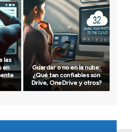
 las
s en
Guardar o no en la nube:
mente
¿Qué tan confiables son
Drive, OneDrive y otros?