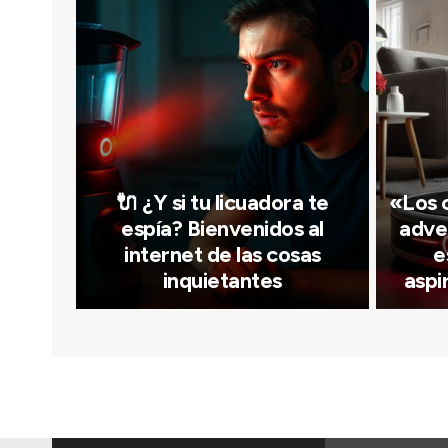
🔌 ¿Y si tu licuadora te
«Los 
espía? Bienvenidos al
adve
internet de las cosas
e
inquietantes
aspi