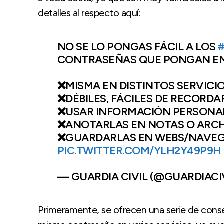
detalles al respecto aquí:
NO SE LO PONGAS FÁCIL A LOS
CONTRASEÑAS QUE PONGAN EN
❌MISMA EN DISTINTOS SERVICI
❌DÉBILES, FÁCILES DE RECORDA
❌USAR INFORMACIÓN PERSONA
❌ANOTARLAS EN NOTAS O ARCH
❌GUARDARLAS EN WEBS/NAVE
PIC.TWITTER.COM/YLH2Y49P9H
— GUARDIA CIVIL (@GUARDIACI
Primeramente, se ofrecen una serie de consej