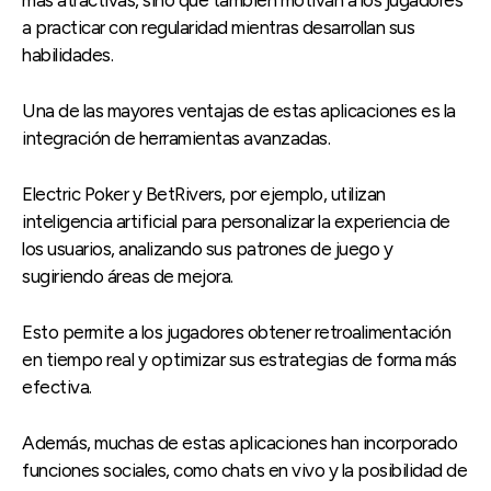
más atractivas, sino que también motivan a los jugadores
a practicar con regularidad mientras desarrollan sus
habilidades.
Una de las mayores ventajas de estas aplicaciones es la
integración de herramientas avanzadas.
Electric Poker y BetRivers, por ejemplo, utilizan
inteligencia artificial para personalizar la experiencia de
los usuarios, analizando sus patrones de juego y
sugiriendo áreas de mejora.
Esto permite a los jugadores obtener retroalimentación
en tiempo real y optimizar sus estrategias de forma más
efectiva.
Además, muchas de estas aplicaciones han incorporado
funciones sociales, como chats en vivo y la posibilidad de