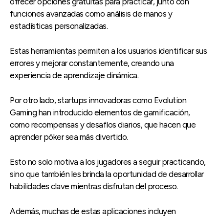
ofrecer opciones gratuitas para practicar, junto con
funciones avanzadas como análisis de manos y
estadísticas personalizadas.
Estas herramientas permiten a los usuarios identificar sus
errores y mejorar constantemente, creando una
experiencia de aprendizaje dinámica.
Por otro lado, startups innovadoras como Evolution
Gaming han introducido elementos de gamificación,
como recompensas y desafíos diarios, que hacen que
aprender póker sea más divertido.
Esto no solo motiva a los jugadores a seguir practicando,
sino que también les brinda la oportunidad de desarrollar
habilidades clave mientras disfrutan del proceso.
Además, muchas de estas aplicaciones incluyen