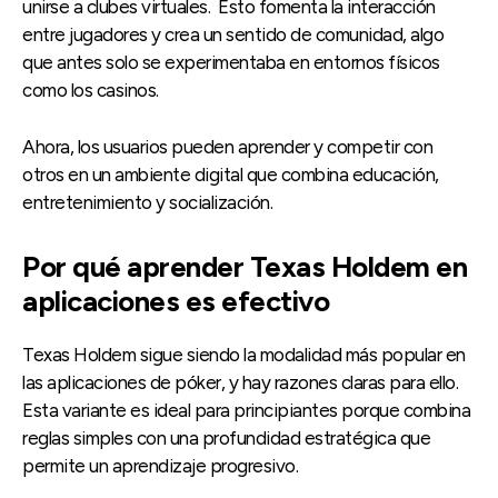
unirse a clubes virtuales. Esto fomenta la interacción
entre jugadores y crea un sentido de comunidad, algo
que antes solo se experimentaba en entornos físicos
como los casinos.
Ahora, los usuarios pueden aprender y competir con
otros en un ambiente digital que combina educación,
entretenimiento y socialización.
Por qué aprender Texas Holdem en
aplicaciones es efectivo
Texas Holdem sigue siendo la modalidad más popular en
las aplicaciones de póker, y hay razones claras para ello.
Esta variante es ideal para principiantes porque combina
reglas simples con una profundidad estratégica que
permite un aprendizaje progresivo.