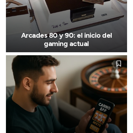
Arcades 80 y 90: el inicio del
gaming actual