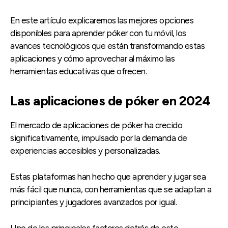
En este artículo explicaremos las mejores opciones
disponibles para aprender póker con tu móvil, los
avances tecnológicos que están transformando estas
aplicaciones y cómo aprovechar al máximo las
herramientas educativas que ofrecen.
Las aplicaciones de póker en 2024
El mercado de aplicaciones de póker ha crecido
significativamente, impulsado por la demanda de
experiencias accesibles y personalizadas.
Estas plataformas han hecho que aprender y jugar sea
más fácil que nunca, con herramientas que se adaptan a
principiantes y jugadores avanzados por igual.