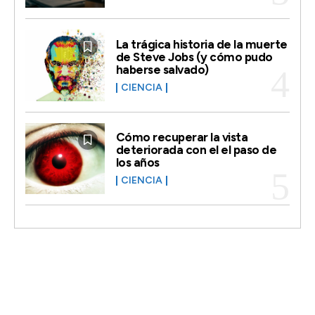
La trágica historia de la muerte
de Steve Jobs (y cómo pudo
haberse salvado)
CIENCIA
Cómo recuperar la vista
deteriorada con el el paso de
los años
CIENCIA