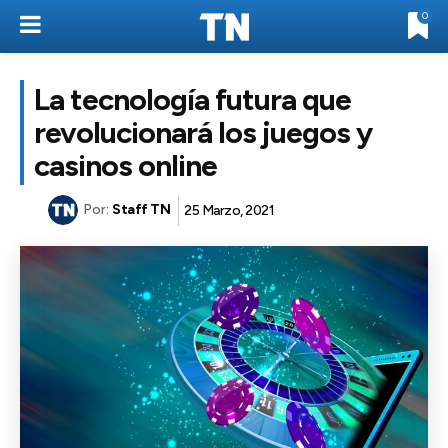
0
La tecnología futura que
revolucionará los juegos y
casinos online
Por:
Staff TN
25 Marzo, 2021