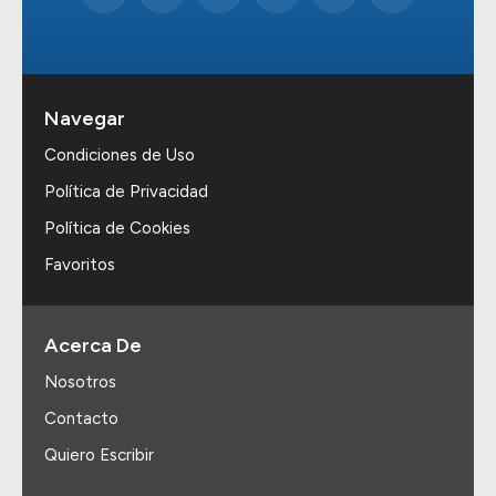
Navegar
Condiciones de Uso
Política de Privacidad
Política de Cookies
Favoritos
Acerca De
Nosotros
Contacto
Quiero Escribir