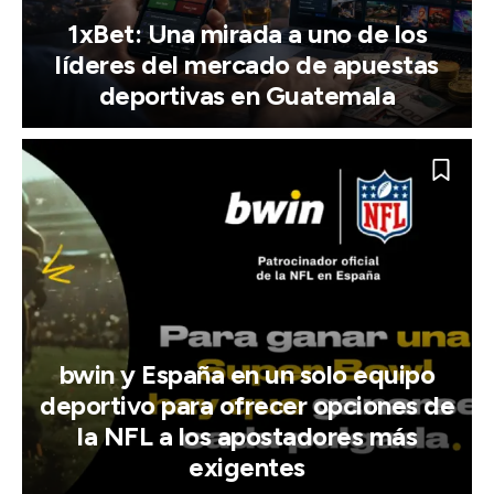
1xBet: Una mirada a uno de los
líderes del mercado de apuestas
deportivas en Guatemala
bwin y España en un solo equipo
deportivo para ofrecer opciones de
la NFL a los apostadores más
exigentes