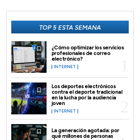
TOP 5 ESTA SEMANA
¿Cómo optimizar los servicios
profesionales de correo
electrónico?
INTERNET
Los deportes electrónicos
contra el deporte tradicional
en la lucha por la audiencia
joven
INTERNET
La generación agotada: por
qué millones de personas