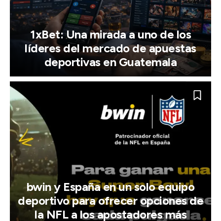
1xBet: Una mirada a uno de los
líderes del mercado de apuestas
deportivas en Guatemala
bwin y España en un solo equipo
deportivo para ofrecer opciones de
la NFL a los apostadores más