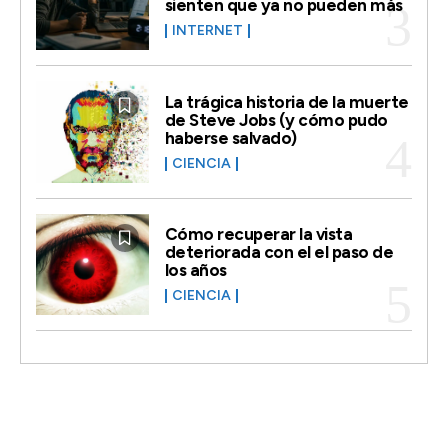
sienten que ya no pueden más
INTERNET
La trágica historia de la muerte
de Steve Jobs (y cómo pudo
haberse salvado)
CIENCIA
Cómo recuperar la vista
deteriorada con el el paso de
los años
CIENCIA