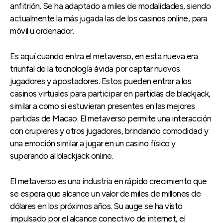
anfitrión. Se ha adaptado a miles de modalidades, siendo
actualmente la más jugada las de los casinos online, para
móvil u ordenador.
Es aquí cuando entra el metaverso, en esta nueva era
triunfal de la tecnología ávida por captar nuevos
jugadores y apostadores. Estos pueden entrar a los
casinos virtuales para participar en partidas de blackjack,
similar a como si estuvieran presentes en las mejores
partidas de Macao. El metaverso permite una interacción
con crupieres y otros jugadores, brindando comodidad y
una emoción similar a jugar en un casino físico y
superando al blackjack online.
El metaverso es una industria en rápido crecimiento que
se espera que alcance un valor de miles de millones de
dólares en los próximos años. Su auge se ha visto
impulsado por el alcance conectivo de internet, el