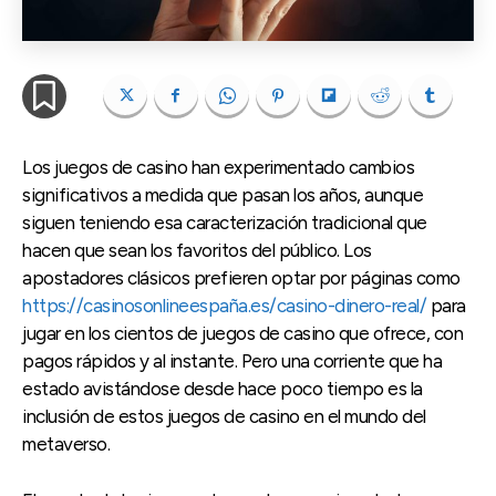
Los juegos de casino han experimentado cambios
significativos a medida que pasan los años, aunque
siguen teniendo esa caracterización tradicional que
hacen que sean los favoritos del público. Los
apostadores clásicos prefieren optar por páginas como
https://casinosonlineespaña.es/casino-dinero-real/
para
jugar en los cientos de juegos de casino que ofrece, con
pagos rápidos y al instante. Pero una corriente que ha
estado avistándose desde hace poco tiempo es la
inclusión de estos juegos de casino en el mundo del
metaverso.