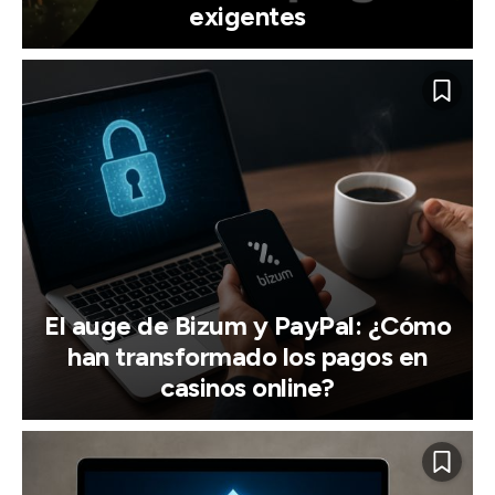
exigentes
El auge de Bizum y PayPal: ¿Cómo
han transformado los pagos en
casinos online?