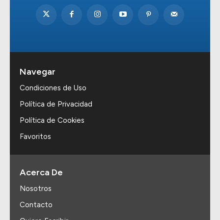
Navegar
Condiciones de Uso
Política de Privacidad
Política de Cookies
Favoritos
Acerca De
Nosotros
Contacto