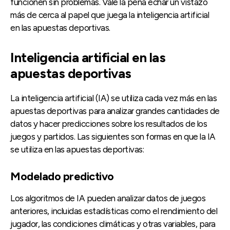
funcionen sin problemas. Vale la pena echar un vistazo
más de cerca al papel que juega la inteligencia artificial
en las apuestas deportivas.
Inteligencia artificial en las
apuestas deportivas
La inteligencia artificial (IA) se utiliza cada vez más en las
apuestas deportivas para analizar grandes cantidades de
datos y hacer predicciones sobre los resultados de los
juegos y partidos. Las siguientes son formas en que la IA
se utiliza en las apuestas deportivas:
Modelado predictivo
Los algoritmos de IA pueden analizar datos de juegos
anteriores, incluidas estadísticas como el rendimiento del
jugador, las condiciones climáticas y otras variables, para