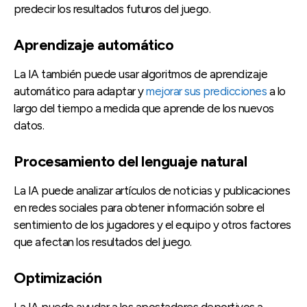
predecir los resultados futuros del juego.
Aprendizaje automático
La IA también puede usar algoritmos de aprendizaje
automático para adaptar y
mejorar sus predicciones
a lo
largo del tiempo a medida que aprende de los nuevos
datos.
Procesamiento del lenguaje natural
La IA puede analizar artículos de noticias y publicaciones
en redes sociales para obtener información sobre el
sentimiento de los jugadores y el equipo y otros factores
que afectan los resultados del juego.
Optimización
La IA puede ayudar a los apostadores deportivos a