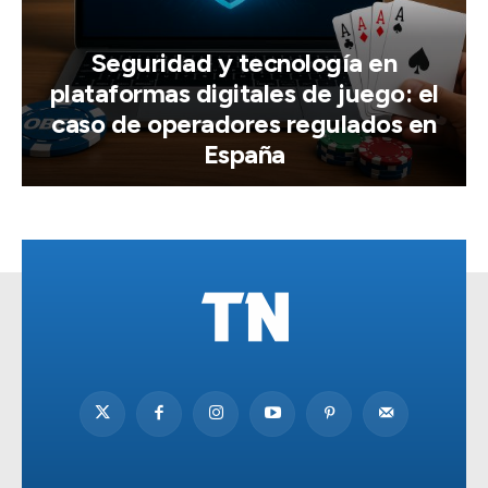
Seguridad y tecnología en
plataformas digitales de juego: el
caso de operadores regulados en
España