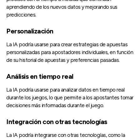
aprendiendo de los nuevos datos y mejorando sus
predicciones.
Personalización
La IA podría usarse para crear estrategias de apuestas
personalizadas para apostadores individuales, en función
de su historial de apuestas y preferencias pasadas.
Análisis en tiempo real
La IA podría usarse para analizar datos en tiempo real
durante los juegos, lo que permite a los apostantes tomar
decisiones más informadas durante el juego.
Integración con otras tecnologías
La IA podría integrarse con otras tecnologías, como la