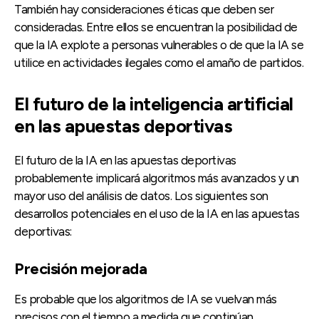
También hay consideraciones éticas que deben ser
consideradas. Entre ellos se encuentran la posibilidad de
que la IA explote a personas vulnerables o de que la IA se
utilice en actividades ilegales como el amaño de partidos.
El futuro de la inteligencia artificial
en las apuestas deportivas
El futuro de la IA en las apuestas deportivas
probablemente implicará algoritmos más avanzados y un
mayor uso del análisis de datos. Los siguientes son
desarrollos potenciales en el uso de la IA en las apuestas
deportivas:
Precisión mejorada
Es probable que los algoritmos de IA se vuelvan más
precisos con el tiempo a medida que continúan