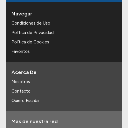
Navegar
Condiciones de Uso
Política de Privacidad
Política de Cookies
Favoritos
Acerca De
Nosotros
Contacto
Quiero Escribir
Más de nuestra red