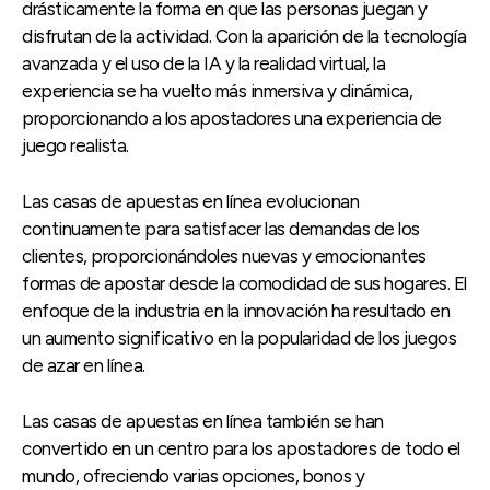
drásticamente la forma en que las personas juegan y
disfrutan de la actividad. Con la aparición de la tecnología
avanzada y el uso de la IA y la realidad virtual, la
experiencia se ha vuelto más inmersiva y dinámica,
proporcionando a los apostadores una experiencia de
juego realista.
Las casas de apuestas en línea evolucionan
continuamente para satisfacer las demandas de los
clientes, proporcionándoles nuevas y emocionantes
formas de apostar desde la comodidad de sus hogares. El
enfoque de la industria en la innovación ha resultado en
un aumento significativo en la popularidad de los juegos
de azar en línea.
Las casas de apuestas en línea también se han
convertido en un centro para los apostadores de todo el
mundo, ofreciendo varias opciones, bonos y