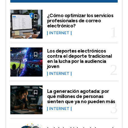
¿Cómo optimizar los servicios
profesionales de correo
electrónico?
INTERNET
Los deportes electrónicos
contra el deporte tradicional
en la lucha por la audiencia
joven
INTERNET
La generación agotada: por
qué millones de personas
sienten que ya no pueden más
INTERNET