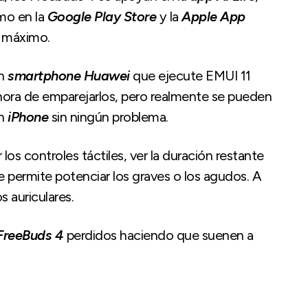
omo en la
Google Play Store
y la
Apple App
al máximo.
un
smartphone
Huawei
que ejecute EMUI 11
 hora de emparejarlos, pero realmente se pueden
un
iPhone
sin ningún problema.
 los controles táctiles, ver la duración restante
e permite potenciar los graves o los agudos. A
s auriculares.
FreeBuds
4
perdidos haciendo que suenen a