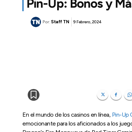
Pin-Up: Bonos y Má
Staff TN
9 Febrero, 2024
Por:
En el mundo de los casinos en línea,
Pin-Up 
emocionante para los aficionados a los juego