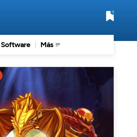
0
Software
Más