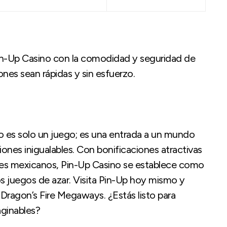
in-Up Casino con la comodidad y seguridad de
nes sean rápidas y sin esfuerzo.
 es solo un juego; es una entrada a un mundo
iones inigualables. Con bonificaciones atractivas
res mexicanos, Pin-Up Casino se establece como
los juegos de azar. Visita Pin-Up hoy mismo y
Dragon’s Fire Megaways. ¿Estás listo para
aginables?