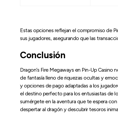
Estas opciones reflejan el compromiso de P
sus jugadores, asegurando que las transaccio
Conclusión
Dragon’s Fire Megaways en Pin-Up Casino no
de fantasía lleno de riquezas ocultas y emoc
y opciones de pago adaptadas a los jugado
el destino perfecto para los entusiastas de 
sumérgete en la aventura que te espera con 
despertar al dragón y descubrir tesoros inim