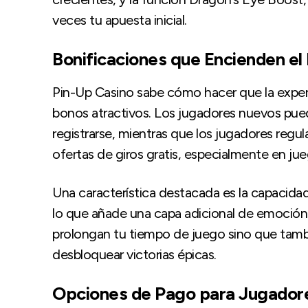
veces tu apuesta inicial.
Bonificaciones que Encienden el
Pin-Up Casino sabe cómo hacer que la expe
bonos atractivos. Los jugadores nuevos pue
registrarse, mientras que los jugadores regu
ofertas de giros gratis, especialmente en 
Una característica destacada es la capacidad
lo que añade una capa adicional de emoción 
prolongan tu tiempo de juego sino que tam
desbloquear victorias épicas.
Opciones de Pago para Jugador