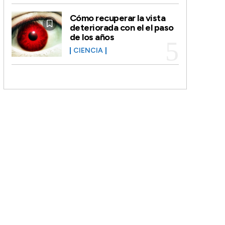
Cómo recuperar la vista
deteriorada con el el paso
de los años
CIENCIA