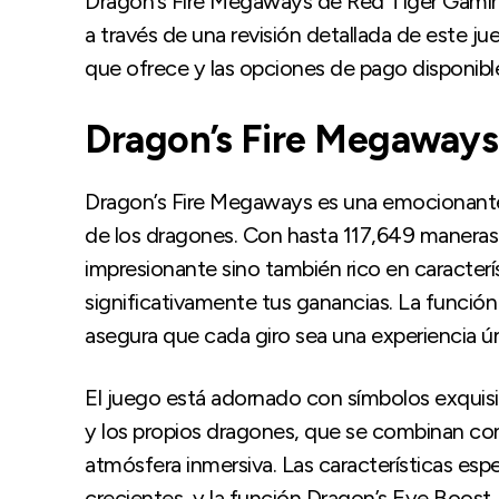
Dragon’s Fire Megaways de Red Tiger Gaming o
a través de una revisión detallada de este j
que ofrece y las opciones de pago disponibl
Dragon’s Fire Megaways
Dragon’s Fire Megaways es una emocionante
de los dragones. Con hasta 117,649 maneras 
impresionante sino también rico en caracte
significativamente tus ganancias. La funci
asegura que cada giro sea una experiencia ú
El juego está adornado con símbolos exquis
y los propios dragones, que se combinan co
atmósfera inmersiva. Las características espec
crecientes, y la función Dragon’s Eye Boost