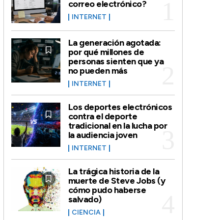
correo electrónico?
INTERNET
La generación agotada:
por qué millones de
personas sienten que ya
no pueden más
INTERNET
Los deportes electrónicos
contra el deporte
tradicional en la lucha por
la audiencia joven
INTERNET
La trágica historia de la
muerte de Steve Jobs (y
cómo pudo haberse
salvado)
CIENCIA