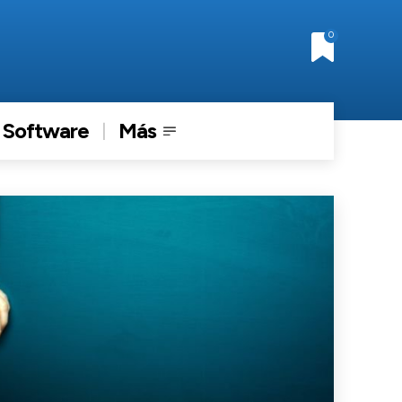
0
Software
Más