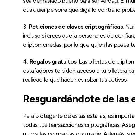
sea demasiado bueno para ser verdad. El mund
cualquier persona que diga lo contrario pro
3.
Peticiones de claves criptográficas
: Nu
incluso si crees que la persona es de confian
criptomonedas, por lo que quien las posea ten
4.
Regalos gratuitos
: Las ofertas de cripto
estafadores te piden acceso a tu billetera p
realidad lo que hacen es robar tus activos.
Resguardándote de las 
Para protegerte de estas estafas, es import
todas tus transacciones criptográficas. Ase
nunca las compartas con nadie. Además, siem