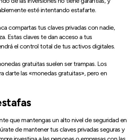
o de las inversiones no tiene garantías, y
bablemente esté intentando estafarte.
nca compartas tus claves privadas con nadie,
za. Estas claves te dan acceso a tus
drá el control total de tus activos digitales.
monedas gratuitas suelen ser trampas. Los
ara darte las «monedas gratuitas», pero en
estafas
ante que mantengas un alto nivel de seguridad en
gúrate de mantener tus claves privadas seguras y
pre investiga a las personas o empresas con las