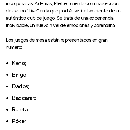
incorporadas. Además, Melbet cuenta con una sección
de casino “Live” en la que podrás vivir el ambiente de un
auténtico club de juego. Se trata de una experiencia
inolvidable, un nuevo nivel de emociones y adrenalina.
Los juegos de mesa están representados en gran
número:
Keno;
Bingo;
Dados;
Baccarat;
Ruleta;
Póker.