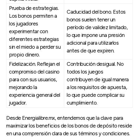
Prueba de estrategias.
Caducidad del bono. Estos
Los bonos permiten a
bonos suelen tener un
los jugadores
período de validez limitado,
experimentar con
lo que impone una presión
diferentes estrategias
adicional para utilizarlos
sin el miedo a perder su
antes de que expiren.
propio dinero.
Fidelización. Reflejan el
Contribución desigual. No
compromiso del casino
todos los juegos
para con sus usuarios,
contribuyen de igual manera
mejorando la
a los requisitos de apuesta,
experiencia general del
lo que puede complicar su
jugador.
cumplimiento.
Desde Energialibre.mx, entendemos que la clave para
maximizar los beneficios de los bonos de depósito reside
en una comprensión clara de sus términos y condiciones.