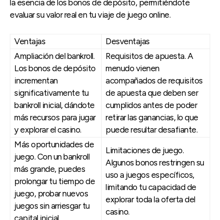
la esencia de los bonos de depósito, permitiéndote
evaluar su valor real en tu viaje de juego online.
Ventajas
Desventajas
Ampliación del bankroll.
Requisitos de apuesta. A
Los bonos de depósito
menudo vienen
incrementan
acompañados de requisitos
significativamente tu
de apuesta que deben ser
bankroll inicial, dándote
cumplidos antes de poder
más recursos para jugar
retirar las ganancias, lo que
y explorar el casino.
puede resultar desafiante.
Más oportunidades de
Limitaciones de juego.
juego. Con un bankroll
Algunos bonos restringen su
más grande, puedes
uso a juegos específicos,
prolongar tu tiempo de
limitando tu capacidad de
juego, probar nuevos
explorar toda la oferta del
juegos sin arriesgar tu
casino.
capital inicial.