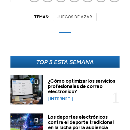
TEMAS:
JUEGOS DE AZAR
TOP 5 ESTA SEMANA
¿Cómo optimizar los servicios
profesionales de correo
electrónico?
INTERNET
Los deportes electrónicos
contra el deporte tradicional
en la lucha por la audiencia