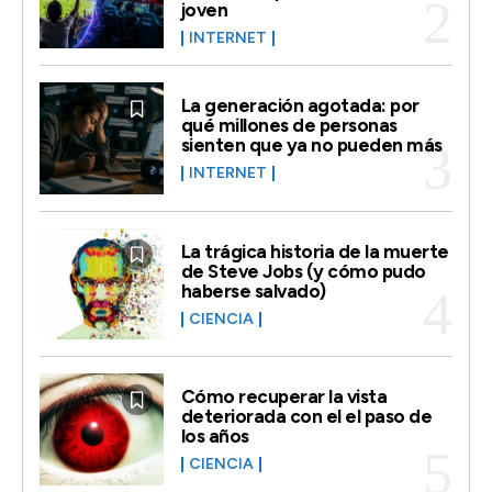
joven
INTERNET
La generación agotada: por
qué millones de personas
sienten que ya no pueden más
INTERNET
La trágica historia de la muerte
de Steve Jobs (y cómo pudo
haberse salvado)
CIENCIA
Cómo recuperar la vista
deteriorada con el el paso de
los años
CIENCIA