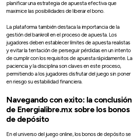
planificar una estrategia de apuesta efectiva que
maximice las posibilidades de liberar el bono.
La plataforma también destaca la importancia de la
gestión del bankroll en el proceso de apuesta. Los
jugadores deben establecer límites de apuesta realistas
y evitar la tentación de perseguir pérdidas en un intento
de cumplir con los requisitos de apuesta rápidamente. La
paciencia y la disciplina son claves en este proceso,
permitiendo a los jugadores disfrutar del juego sin poner
en riesgo su estabilidad financiera.
Navegando con exito: la conclusión
de Energialibre.mx sobre los bonos
de depósito
En el universo del juego online, los bonos de depósito se