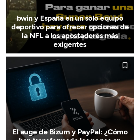
bwin y España en un solo equipo
deportivo para ofrecer opciones de
la NFL a los apostadores más
exigentes
El auge de Bizum y PayPal: ¿Cómo