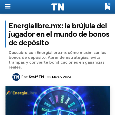
0
Energialibre.mx: la brújula del
jugador en el mundo de bonos
de depósito
Descubre con Energialibre.mx cómo maximizar los
bonos de depósito. Aprende estrategias, evita
trampas y convierte bonificaciones en ganancias
reales.
Por:
Staff TN
22 Marzo, 2024