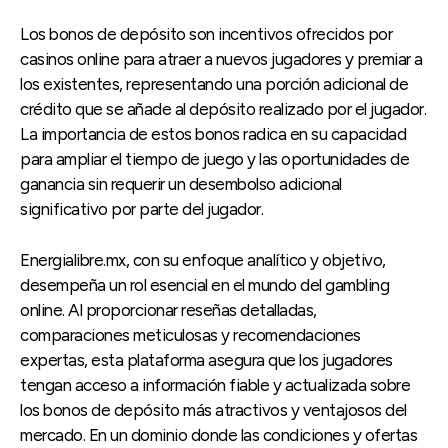
Los bonos de depósito son incentivos ofrecidos por
casinos online para atraer a nuevos jugadores y premiar a
los existentes, representando una porción adicional de
crédito que se añade al depósito realizado por el jugador.
La importancia de estos bonos radica en su capacidad
para ampliar el tiempo de juego y las oportunidades de
ganancia sin requerir un desembolso adicional
significativo por parte del jugador.
Energialibre.mx, con su enfoque analítico y objetivo,
desempeña un rol esencial en el mundo del gambling
online. Al proporcionar reseñas detalladas,
comparaciones meticulosas y recomendaciones
expertas, esta plataforma asegura que los jugadores
tengan acceso a información fiable y actualizada sobre
los bonos de depósito más atractivos y ventajosos del
mercado. En un dominio donde las condiciones y ofertas