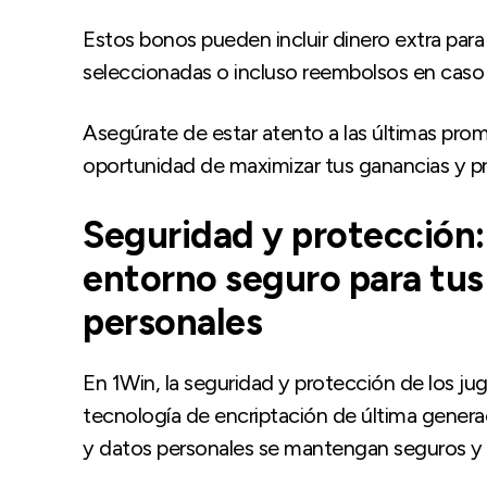
Estos bonos pueden incluir dinero extra para
seleccionadas o incluso reembolsos en caso 
Asegúrate de estar atento a las últimas pro
oportunidad de maximizar tus ganancias y pro
Seguridad y protección
entorno seguro para tus
personales
En 1Win, la seguridad y protección de los ju
tecnología de encriptación de última generac
y datos personales se mantengan seguros y 