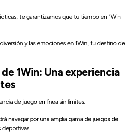
ácticas, te garantizamos que tu tiempo en 1Win
diversión y las emociones en 1Win, tu destino de
 de 1Win: Una experiencia
ites
cia de juego en línea sin límites.
podrá navegar por una amplia gama de juegos de
 deportivas.