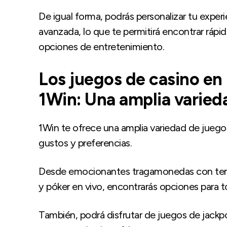
De igual forma, podrás personalizar tu exper
avanzada, lo que te permitirá encontrar rápi
opciones de entretenimiento.
Los juegos de casino en
1Win: Una amplia varied
1Win te ofrece una amplia variedad de juegos
gustos y preferencias.
Desde emocionantes tragamonedas con temát
y póker en vivo, encontrarás opciones para t
También, podrá disfrutar de juegos de jackpo