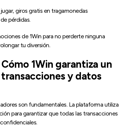
 jugar, giros gratis en tragamonedas
de pérdidas.
mociones de 1Win para no perderte ninguna
longar tu diversión.
: Cómo 1Win garantiza un
 transacciones y datos
gadores son fundamentales. La plataforma utiliza
ión para garantizar que todas las transacciones
confidenciales.