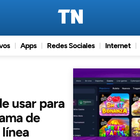
ivos
Apps
Redes Sociales
Internet
 de usar para
gama de
 línea