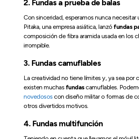
2.
Fundas
a prueba de balas
Con sinceridad, esperamos nunca necesitar
Pitaka, una empresa asiática, lanzó
fundas pa
composición de fibra aramida usada en los ch
irrompible.
3.
Fundas
camuflables
La creatividad no tiene límites y, ya sea por 
existen muchas
fundas
camuflables. Podem
novedosos
con diseño militar o formas de co
otros divertidos motivos.
4.
Fundas
multifunción
Teniendo en cuenta que llevamos el móvil lit