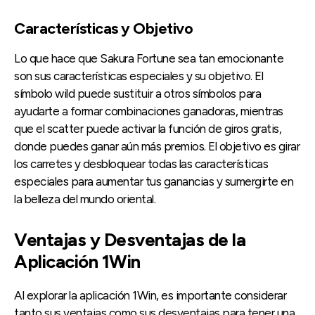
Características y Objetivo
Lo que hace que Sakura Fortune sea tan emocionante
son sus características especiales y su objetivo. El
símbolo wild puede sustituir a otros símbolos para
ayudarte a formar combinaciones ganadoras, mientras
que el scatter puede activar la función de giros gratis,
donde puedes ganar aún más premios. El objetivo es girar
los carretes y desbloquear todas las características
especiales para aumentar tus ganancias y sumergirte en
la belleza del mundo oriental.
Ventajas y Desventajas de la
Aplicación 1Win
Al explorar la aplicación 1Win, es importante considerar
tanto sus ventajas como sus desventajas para tener una